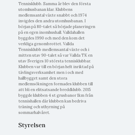
Tennisklubb. Samma år blev den första
utomhusbanan klar. Klubbens
medlemsantal växte snabbt och 1974
invigdes den andra utomhusbanan. I
början på 80-talet så började planeringen
på en egen inomhushall. Valldahallen
byggdes 1990 och med den kom det
verkliga genombrottet. Vallda
Tennisklubb medlemsantal växte och i
mitten utav 90-talet så var Vallda TK en
utav Sveriges 10 största tennisklubbar.
Klubben var till en början helt inriktad på
tävlingsverksamhet men i och med
hallbygget samt den stora
medlemsökningen formades klubben till
att bli en elitsatsande breddklubb. 2015
byggde klubben 4 st grusbanor 1km från
tennishallen där klubben kan bedriva
träning och uthyrning på
sommarhalvåret.
Styrelsen