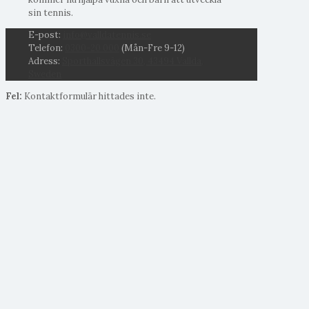
sin tennis.
E-post:
info@valldatennis.se
Telefon:
0300-20 000
(Mån-Fre 9-12)
Adress:
Sporthallsvägen 30, 43494 Vallda,
Sweden
Fel:
Kontaktformulär hittades inte.